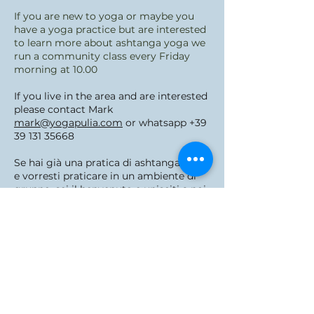
If you are new to yoga or maybe you
have a yoga practice but are interested
to learn more about ashtanga yoga we
run a community class every Friday
morning at 10.00
If you live in the area and are interested
please contact Mark
mark@yogapulia.com
or whatsapp
+39
39 131 35668
Se hai già una pratica di ashtanga yoga
e vorresti praticare in un ambiente di
gruppo, sei il benvenuto e unisciti a noi.
Practicamo durante i mesi invernali
dalla domenica al venerdì mattine dalle
6.00 alle 8.30.
Se sei nuovo nello yoga o forse hai una
pratica yoga ma sei interessato a
saperne di più sull'ashtanga yoga, vieni
e partecipa alla nostra lezione del
venerdì mattina alle 10.00.